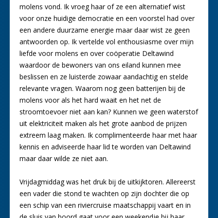
molens vond. Ik vroeg haar of ze een alternatief wist
voor onze huidige democratie en een voorstel had over
een andere duurzame energie maar daar wist ze geen
antwoorden op. Ik vertelde vol enthousiasme over mijn
liefde voor molens en over coöperatie Deltawind
waardoor de bewoners van ons eiland kunnen mee
beslissen en ze luisterde zowaar aandachtig en stelde
relevante vragen. Waarom nog geen batterijen bij de
molens voor als het hard waait en het net de
stroomtoevoer niet aan kan? Kunnen we geen waterstof
uit elektriciteit maken als het grote aanbod de prijzen
extreem laag maken. Ik complimenteerde haar met haar
kennis en adviseerde haar lid te worden van Deltawind
maar daar wilde ze niet aan.
Vrijdagmiddag was het druk bij de uitkijktoren. Allereerst
een vader die stond te wachten op zijn dochter die op
een schip van een riviercruise maatschappij vaart en in
de sluis van boord gaat voor een weekendje bij haar