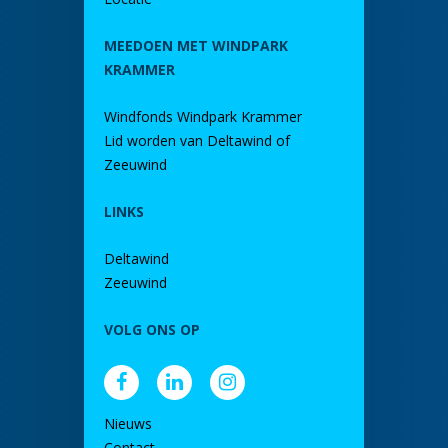
MEEDOEN MET WINDPARK
KRAMMER
Windfonds Windpark Krammer
Lid worden van Deltawind of
Zeeuwind
LINKS
Deltawind
Zeeuwind
VOLG ONS OP
Nieuws
Contact