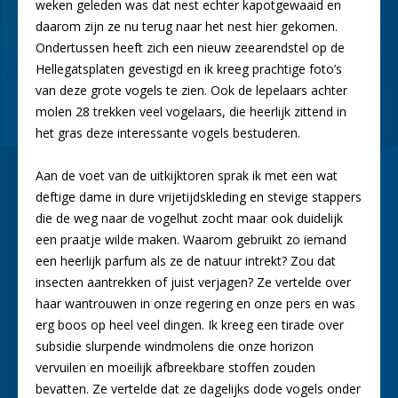
weken geleden was dat nest echter kapotgewaaid en
daarom zijn ze nu terug naar het nest hier gekomen.
Ondertussen heeft zich een nieuw zeearendstel op de
Hellegatsplaten gevestigd en ik kreeg prachtige foto’s
van deze grote vogels te zien. Ook de lepelaars achter
molen 28 trekken veel vogelaars, die heerlijk zittend in
het gras deze interessante vogels bestuderen.
Aan de voet van de uitkijktoren sprak ik met een wat
deftige dame in dure vrijetijdskleding en stevige stappers
die de weg naar de vogelhut zocht maar ook duidelijk
een praatje wilde maken. Waarom gebruikt zo iemand
een heerlijk parfum als ze de natuur intrekt? Zou dat
insecten aantrekken of juist verjagen? Ze vertelde over
haar wantrouwen in onze regering en onze pers en was
erg boos op heel veel dingen. Ik kreeg een tirade over
subsidie slurpende windmolens die onze horizon
vervuilen en moeilijk afbreekbare stoffen zouden
bevatten. Ze vertelde dat ze dagelijks dode vogels onder