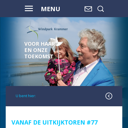
MENU
VOOR HAAR
EN ONZE
TOEKOMST
U bent hier:
VANAF DE UITKIJKTOREN #77