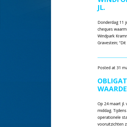
JL.
Donderdag 11 j
cheques waarme
Windpark Kramme
Gravestein; “Di
Posted at 31 m
OBLIGAT
WAARDE
Op 24 maart jl.
middag. Tijdens
operationele st
vooruitzichten 