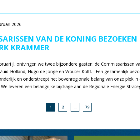
bruari 2026
ARISSEN VAN DE KONING BEZOEKEN
RK KRAMMER
ruari jl. ontvingen we twee bijzondere gasten: de Commissarissen v
Zuid-Holland, Hugo de Jonge en Wouter Kolff. Een gezamenlijk bez
zonderlijk en onderstreept het bovenregionale belang van onze plek in
. We leveren een belangrijke bijdrage aan de Regionale Energie Strate
PAGINA
Pagina
Pagina
1
2
…
79