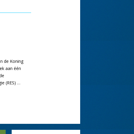
an de Koning
oek aan één
 de
gie (RES) …