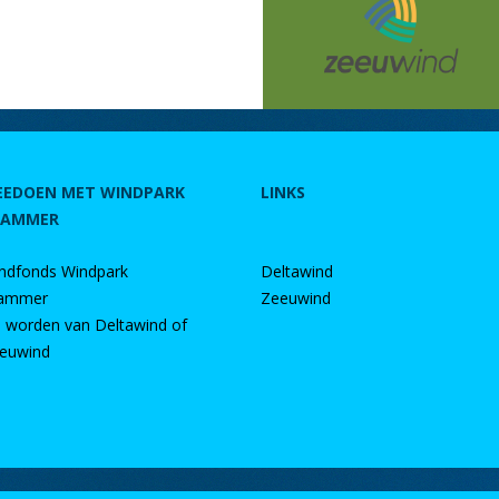
EEDOEN MET WINDPARK
LINKS
RAMMER
ndfonds Windpark
Deltawind
ammer
Zeeuwind
d worden van Deltawind of
euwind