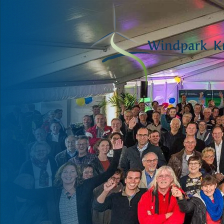
VOOR HAAR
EN ONZE
TOEKOMST
Fred Warbroek, lid Deltawind