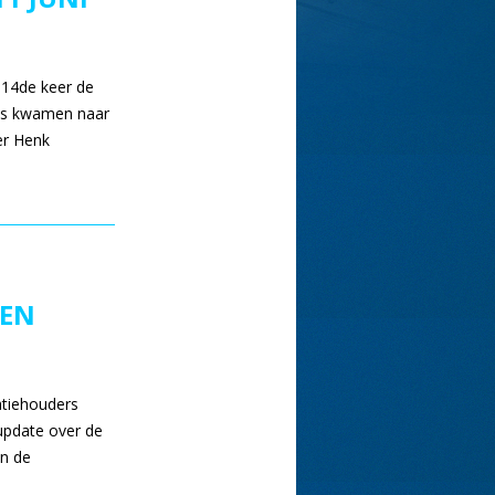
 14de keer de
ies kwamen naar
er Henk
EEN
atiehouders
update over de
en de
…