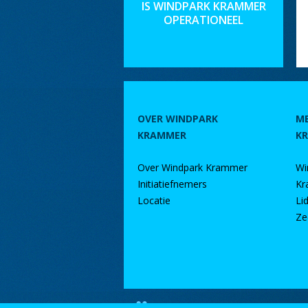
IS WINDPARK KRAMMER
OPERATIONEEL
OVER WINDPARK
M
KRAMMER
K
Over Windpark Krammer
Wi
Initiatiefnemers
Kr
Locatie
Li
Ze