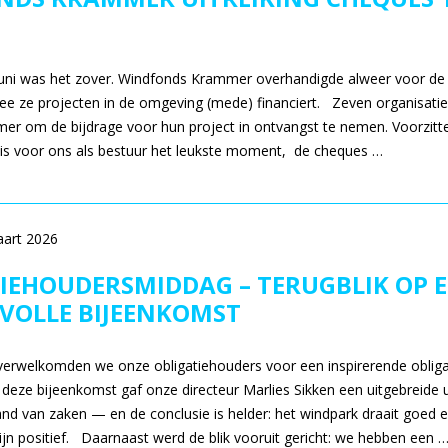
uni was het zover. Windfonds Krammer overhandigde alweer voor de
e ze projecten in de omgeving (mede) financiert. Zeven organisat
r om de bijdrage voor hun project in ontvangst te nemen. Voorzitt
t is voor ons als bestuur het leukste moment, de cheques …
aart 2026
IEHOUDERSMIDDAG – TERUGBLIK OP 
VOLLE BIJEENKOMST
 verwelkomden we onze obligatiehouders voor een inspirerende oblig
 deze bijeenkomst gaf onze directeur Marlies Sikken een uitgebreide 
and van zaken — en de conclusie is helder: het windpark draait goed 
zijn positief. Daarnaast werd de blik vooruit gericht: we hebben een 