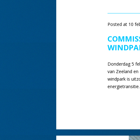
Posted at 10 fe
COMMISS
WINDPA
Donderdag 5 feb
van Zeeland en 
windpark is uit
energietransitie
Berichten
paginering