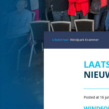
U bent hier:
Windpark Krammer
LAAT
NIEU
Posted at 16 ju
WINDFON