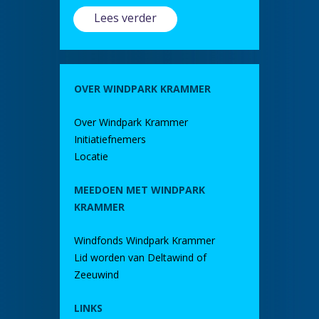
Lees verder
OVER WINDPARK KRAMMER
Over Windpark Krammer
Initiatiefnemers
Locatie
MEEDOEN MET WINDPARK
KRAMMER
Windfonds Windpark Krammer
Lid worden van Deltawind of
Zeeuwind
LINKS