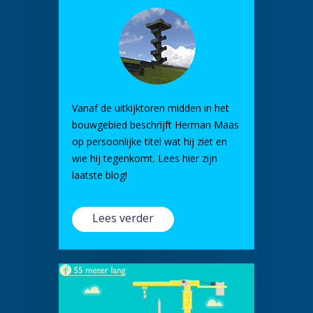
Vanaf de uitkijktoren midden in het
bouwgebied beschrijft Herman Maas
op persoonlijke titel wat hij ziet en
wie hij tegenkomt. Lees hier zijn
laatste blog!
Lees verder