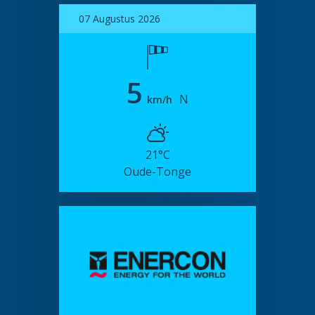
07 Augustus 2026
5
N
km/h
21°C
Oude-Tonge