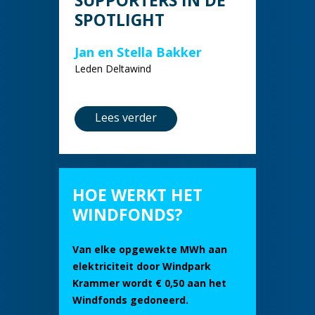
SPOTLIGHT
Jan en Stella Bakker
Leden Deltawind
Lees verder
HOE WERKT HET
WINDFONDS?
Van elke opgewekte MWh aan
elektriciteit door Windpark
Krammer wordt € 0,50 aan het
Windfonds gedoneerd.