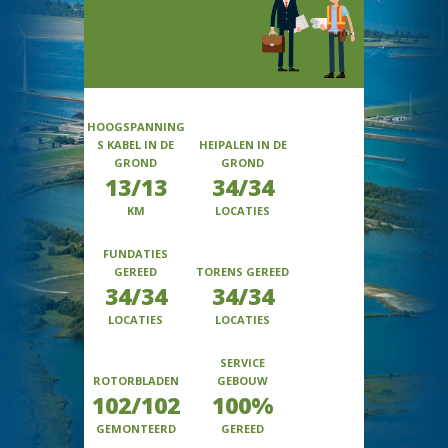
HOOGSPANNING
S KABEL IN DE
HEIPALEN IN DE
GROND
GROND
13/13
34/34
KM
LOCATIES
FUNDATIES
GEREED
TORENS GEREED
34/34
34/34
LOCATIES
LOCATIES
SERVICE
ROTORBLADEN
GEBOUW
102/102
100%
GEMONTEERD
GEREED