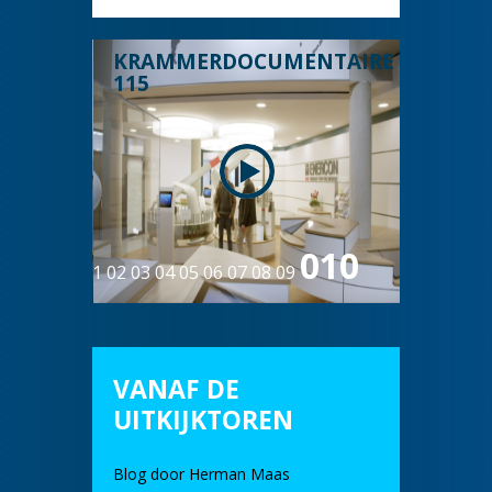
TAIRE #8 DEEL
KRAMMERDOCUMENTAIRE #9: DE E-
BLAD
115
010
01
02
03
04
05
06
07
08
09
VANAF DE
UITKIJKTOREN
Blog door Herman Maas