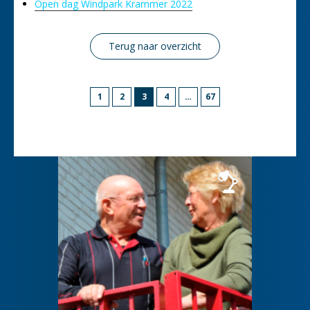
Open dag Windpark Krammer 2022
Terug naar overzicht
Berichten
Pagina
Pagina
PAGINA
Pagina
Pagina
1
2
3
4
…
67
paginering