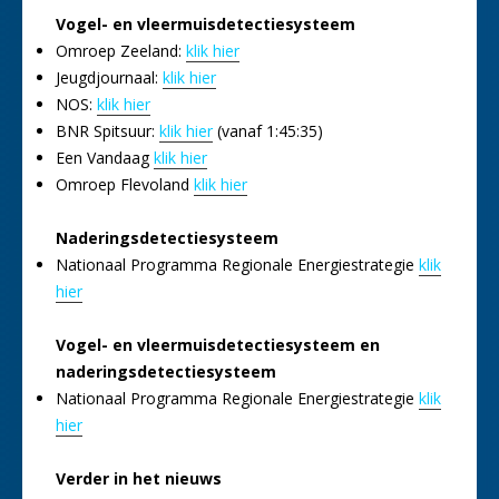
Vogel- en vleermuisdetectiesysteem
Omroep Zeeland:
klik hier
Jeugdjournaal:
klik hier
NOS:
klik hier
BNR Spitsuur:
klik hier
(vanaf 1:45:35)
Een Vandaag
klik hier
Omroep Flevoland
klik hier
Naderingsdetectiesysteem
Nationaal Programma Regionale Energiestrategie
klik
hier
Vogel- en vleermuisdetectiesysteem en
naderingsdetectiesysteem
Nationaal Programma Regionale Energiestrategie
klik
hier
Verder in het nieuws