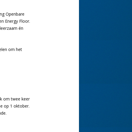
ing Openbare
en Energy Floor.
 leerzaam én
elen om het
jk om twee keer
de op 1 oktober.
nde.