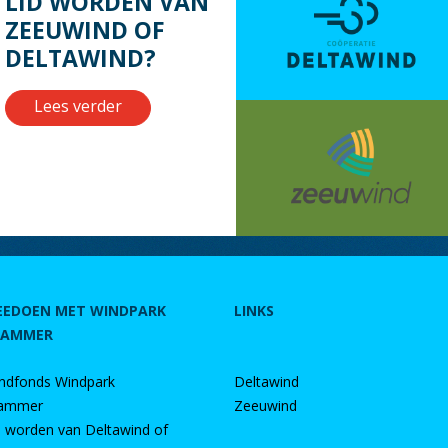
LID WORDEN VAN
ZEEUWIND OF
DELTAWIND?
Lees verder
EEDOEN MET WINDPARK
LINKS
RAMMER
ndfonds Windpark
Deltawind
ammer
Zeeuwind
d worden van Deltawind of