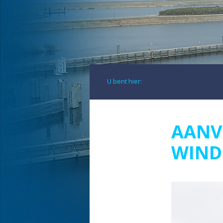
U bent hier:
AANV
WIND