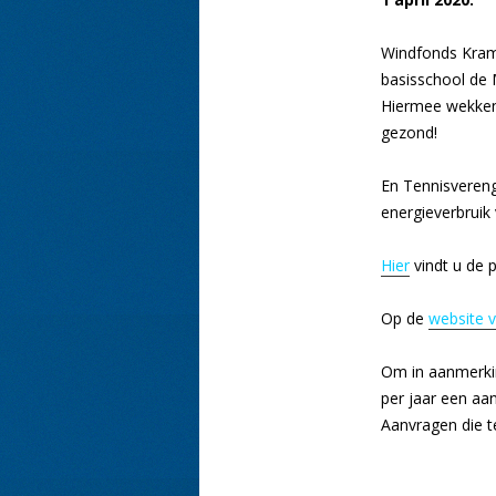
Windfonds Kram
basisschool de 
Hiermee wekken
gezond!
En Tennisveren
energieverbruik
Hier
vindt u de 
Op de
website 
Om in aanmerki
per jaar een aan
Aanvragen die t