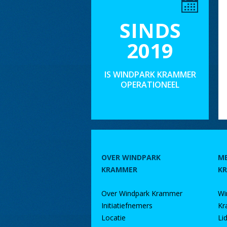
SINDS
2019
IS WINDPARK KRAMMER
OPERATIONEEL
OVER WINDPARK
M
KRAMMER
K
Over Windpark Krammer
Wi
Initiatiefnemers
Kr
Locatie
Li