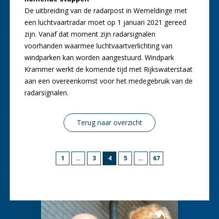
De uitbreiding van de radarpost in Wemeldinge met
een luchtvaartradar moet op 1 januari 2021 gereed
zijn. Vanaf dat moment zijn radarsignalen
voorhanden waarmee luchtvaartverlichting van
windparken kan worden aangestuurd. Windpark
Krammer werkt de komende tijd met Rijkswaterstaat
aan een overeenkomst voor het medegebruik van de
radarsignalen.
Terug naar overzicht
Berichten
Pagina
Pagina
PAGINA
Pagina
Pagina
1
…
3
4
5
…
67
paginering