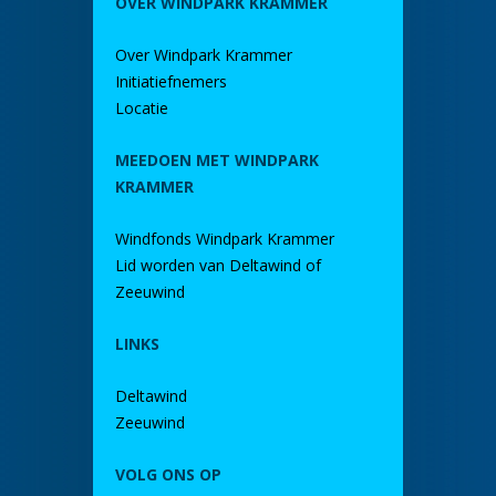
OVER WINDPARK KRAMMER
Over Windpark Krammer
Initiatiefnemers
Locatie
MEEDOEN MET WINDPARK
KRAMMER
Windfonds Windpark Krammer
Lid worden van Deltawind of
Zeeuwind
LINKS
Deltawind
Zeeuwind
VOLG ONS OP