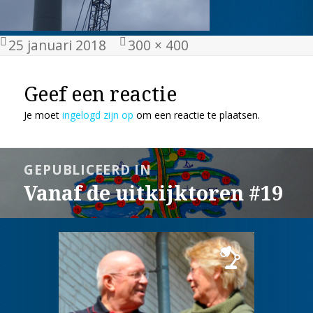
Geplaatst
Volledige
25 januari 2018
300 × 400
op
grootte
Geef een reactie
Je moet
ingelogd zijn op
om een reactie te plaatsen.
Bericht
GEPUBLICEERD IN
navigatie
Vanaf de uitkijktoren #19