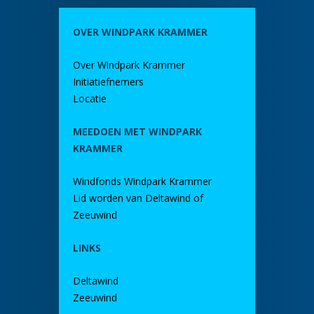
OVER WINDPARK KRAMMER
Over Windpark Krammer
Initiatiefnemers
Locatie
MEEDOEN MET WINDPARK
KRAMMER
Windfonds Windpark Krammer
Lid worden van Deltawind of
Zeeuwind
LINKS
Deltawind
Zeeuwind