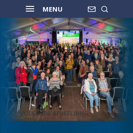
MENU
WAAR WATER
OVERGAAT IN
LAND,
EN LAND
OVERGAAT
IN WATER, IS
RUIMTE.
VORIGE AFBEELDING
VOLGENDE AFBEELDING