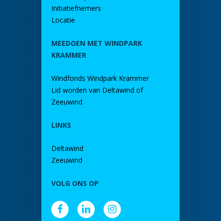
Initiatiefnemers
Locatie
MEEDOEN MET WINDPARK
KRAMMER
Windfonds Windpark Krammer
Lid worden van Deltawind of
Zeeuwind
LINKS
Deltawind
Zeeuwind
VOLG ONS OP