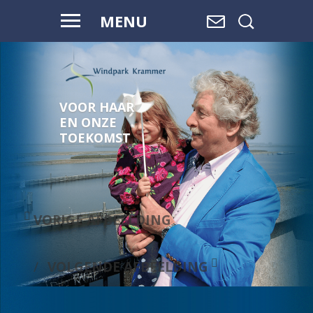
MENU
VOOR HAAR
EN ONZE
TOEKOMST
VORIGE AFBEELDING
VOLGENDE AFBEELDING