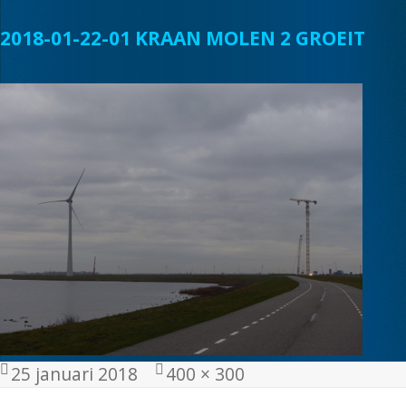
2018-01-22-01 KRAAN MOLEN 2 GROEIT
Geplaatst
Volledige
25 januari 2018
400 × 300
op
grootte