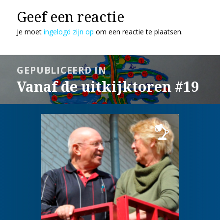
Geef een reactie
Je moet
ingelogd zijn op
om een reactie te plaatsen.
Bericht
GEPUBLICEERD IN
navigatie
Vanaf de uitkijktoren #19