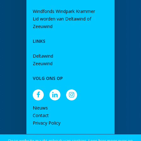
Windfonds Windpark Krammer
Lid worden van Deltawind of
Zeeuwind
LINKS
Deltawind
Zeeuwind
VOLG ONS OP
Nieuws
Contact
Privacy Policy
Deze website maakt gebruik van cookies. Lees hier meer over op