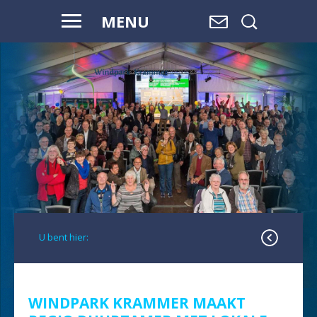
MENU
WAAR WATER
OVERGAAT IN
LAND,
EN LAND
OVERGAAT
IN WATER, IS
RUIMTE.
U bent hier:
WINDPARK KRAMMER MAAKT