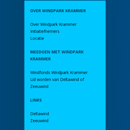
OVER WINDPARK KRAMMER
Over Windpark Krammer
Initiatiefnemers
Locatie
MEEDOEN MET WINDPARK
KRAMMER
Windfonds Windpark Krammer
Lid worden van Deltawind of
Zeeuwind
LINKS
Deltawind
Zeeuwind