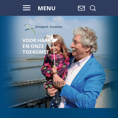
MENU
VOOR HAAR
EN ONZE
TOEKOMST
VORIGE AFBEELDING
VOLGENDE AFBEELDING