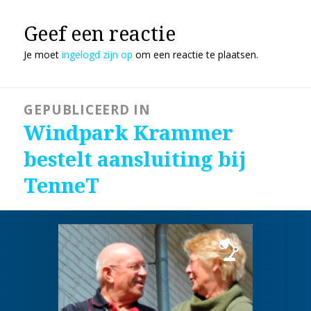
op
grootte
Geef een reactie
Je moet
ingelogd zijn op
om een reactie te plaatsen.
Bericht
GEPUBLICEERD IN
navigatie
Windpark Krammer
bestelt aansluiting bij
TenneT