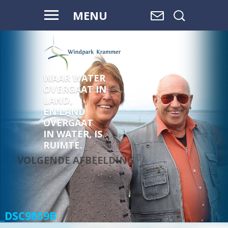
MENU
WAAR WATER
OVERGAAT IN
LAND,
EN LAND
OVERGAAT
IN WATER, IS
RUIMTE.
VOLGENDE AFBEELDING
_DSC9859B