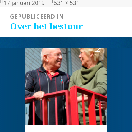
Geplaatst
Volledige
17 januari 2019
531 × 531
op
grootte
Bericht
GEPUBLICEERD IN
navigatie
Over het bestuur