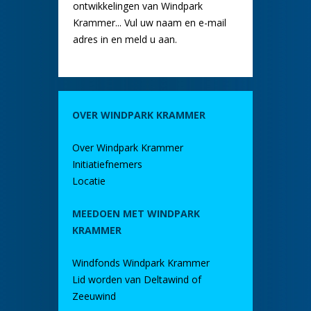
ontwikkelingen van Windpark
Krammer... Vul uw naam en e-mail
adres in en meld u aan.
OVER WINDPARK KRAMMER
Over Windpark Krammer
Initiatiefnemers
Locatie
MEEDOEN MET WINDPARK
KRAMMER
Windfonds Windpark Krammer
Lid worden van Deltawind of
Zeeuwind