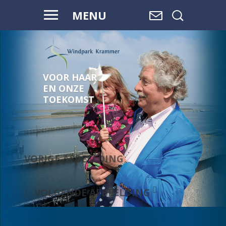
MENU
VOOR HAAR
EN ONZE
TOEKOMST
VORIGE AFBEELDING
VOLGENDE AFBEELDING