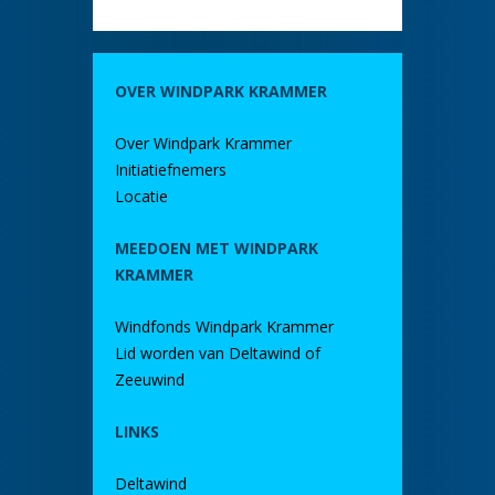
OVER WINDPARK KRAMMER
Over Windpark Krammer
Initiatiefnemers
Locatie
MEEDOEN MET WINDPARK
KRAMMER
Windfonds Windpark Krammer
Lid worden van Deltawind of
Zeeuwind
LINKS
Deltawind