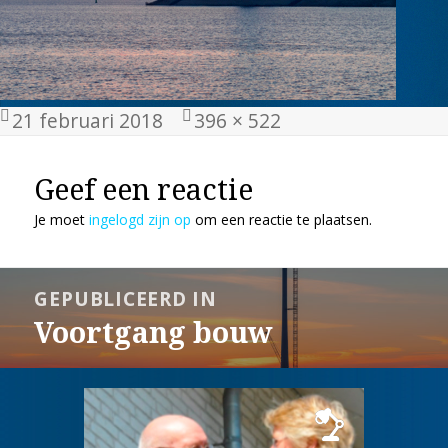
Geplaatst
Volledige
21 februari 2018
396 × 522
op
grootte
Geef een reactie
Je moet
ingelogd zijn op
om een reactie te plaatsen.
Bericht
GEPUBLICEERD IN
navigatie
Voortgang bouw