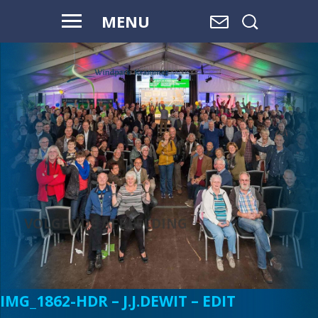
MENU
WAAR WATER
OVERGAAT IN
LAND,
EN LAND
OVERGAAT
IN WATER, IS
RUIMTE.
VOLGENDE AFBEELDING
IMG_1862-HDR – J.J.DEWIT – EDIT