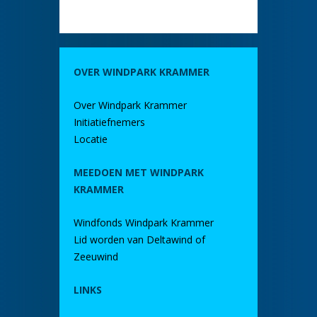
OVER WINDPARK KRAMMER
Over Windpark Krammer
Initiatiefnemers
Locatie
MEEDOEN MET WINDPARK
KRAMMER
Windfonds Windpark Krammer
Lid worden van Deltawind of
Zeeuwind
LINKS