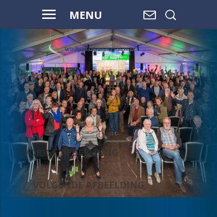
MENU
VOOR HAAR
EN ONZE
TOEKOMST
VORIGE AFBEELDING
VOLGENDE AFBEELDING