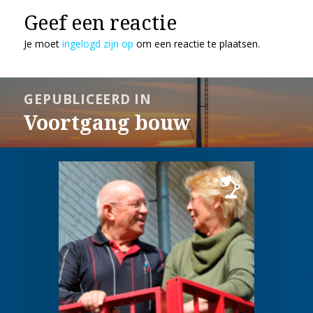
Geef een reactie
Je moet
ingelogd zijn op
om een reactie te plaatsen.
Bericht
GEPUBLICEERD IN
navigatie
Voortgang bouw