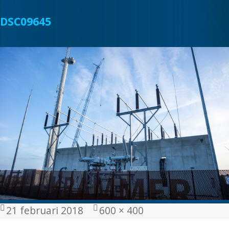
DSC09645
Geplaatst
Volledige
21 februari 2018
600 × 400
op
grootte