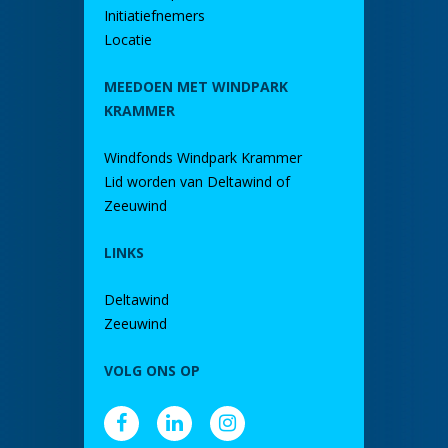
Initiatiefnemers
Locatie
MEEDOEN MET WINDPARK
KRAMMER
Windfonds Windpark Krammer
Lid worden van Deltawind of
Zeeuwind
LINKS
Deltawind
Zeeuwind
VOLG ONS OP