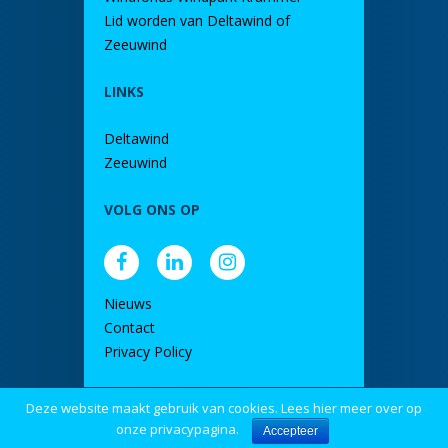
Lid worden van Deltawind of
Zeeuwind
LINKS
Deltawind
Zeeuwind
VOLG ONS OP
Nieuws
Contact
Privacy Policy
Deze website maakt gebruik van cookies. Lees hier meer over op
door DINK
onze privacypagina.
Accepteer