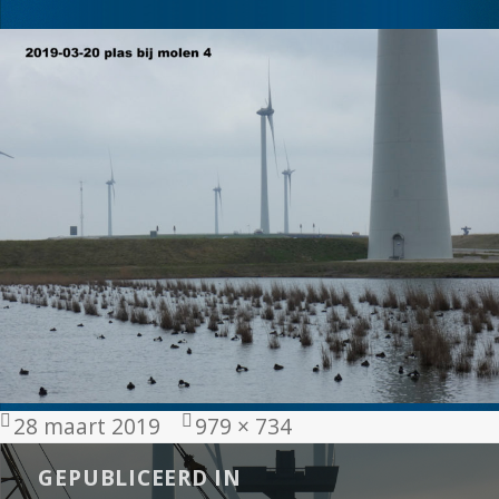
Geplaatst
Volledige
28 maart 2019
979 × 734
op
grootte
Bericht
GEPUBLICEERD IN
navigatie