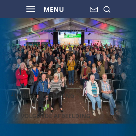
MENU
WAAR WATER
OVERGAAT IN
LAND,
EN LAND
OVERGAAT
IN WATER, IS
RUIMTE.
VORIGE AFBEELDING
VOLGENDE AFBEELDING