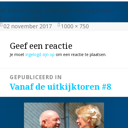
de wieken liggen te wachten tot ze gehesen
kunnen worden.
Geplaatst
Volledige
02 november 2017
1000 × 750
op
grootte
Geef een reactie
Je moet
ingelogd zijn op
om een reactie te plaatsen.
Bericht
GEPUBLICEERD IN
navigatie
Vanaf de uitkijktoren #8