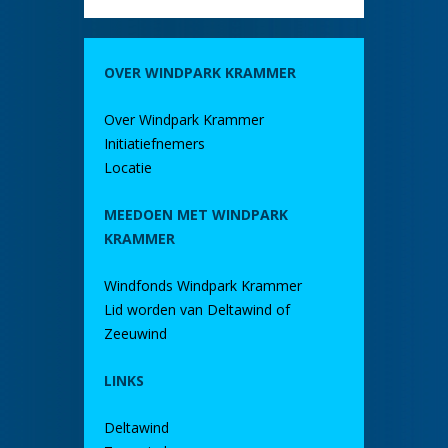
OVER WINDPARK KRAMMER
Over Windpark Krammer
Initiatiefnemers
Locatie
MEEDOEN MET WINDPARK
KRAMMER
Windfonds Windpark Krammer
Lid worden van Deltawind of
Zeeuwind
LINKS
Deltawind