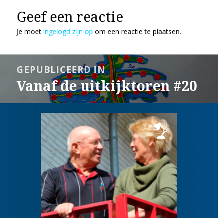
Geef een reactie
Je moet
ingelogd zijn op
om een reactie te plaatsen.
Bericht
GEPUBLICEERD IN
navigatie
Vanaf de uitkijktoren #20