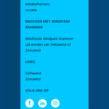
Initiatiefnemers
Locatie
MEEDOEN MET WINDPARK
KRAMMER
Windfonds Windpark Krammer
Lid worden van Deltawind of
Zeeuwind
LINKS
Deltawind
Zeeuwind
VOLG ONS OP