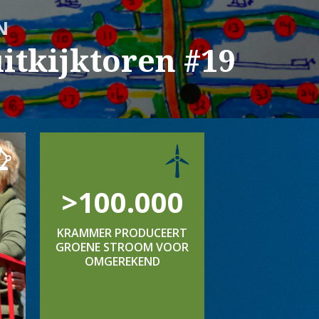
N
itkijktoren #19
>100.000
KRAMMER PRODUCEERT
GROENE STROOM VOOR
OMGEREKEND