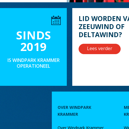
LID WORDEN V
ZEEUWIND OF
SINDS
DELTAWIND?
2019
Lees verder
IS WINDPARK KRAMMER
OPERATIONEEL
OVER WINDPARK
M
KRAMMER
K
Over Windpark Krammer
Wi