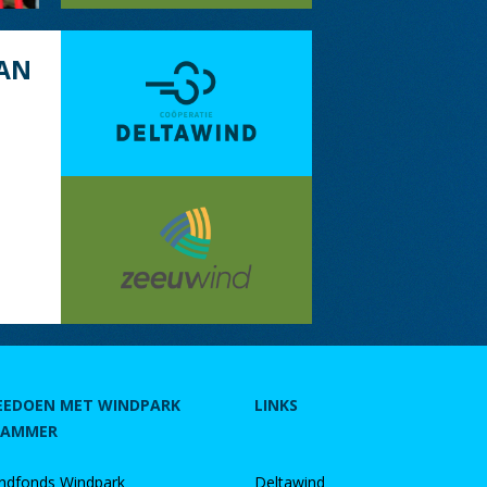
AN
EEDOEN MET WINDPARK
LINKS
RAMMER
ndfonds Windpark
Deltawind