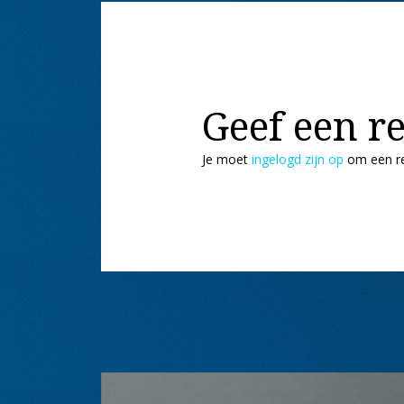
Geef een re
Je moet
ingelogd zijn op
om een re
Bericht
navigatie