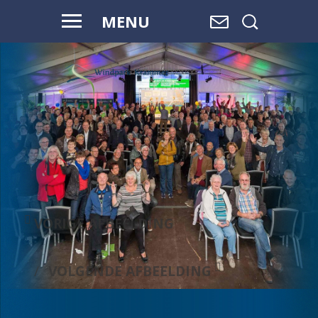
MENU
VOOR HAAR
EN ONZE
TOEKOMST
VORIGE AFBEELDING
VOLGENDE AFBEELDING