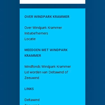
OVER WINDPARK KRAMMER
Over Windpark Krammer
Initiatiefnemers
Locatie
MEEDOEN MET WINDPARK
KRAMMER
Windfonds Windpark Krammer
Lid worden van Deltawind of
Zeeuwind
LINKS
Deltawind