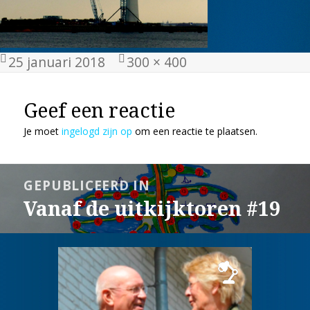
Geplaatst
Volledige
25 januari 2018
300 × 400
op
grootte
Geef een reactie
Je moet
ingelogd zijn op
om een reactie te plaatsen.
Bericht
GEPUBLICEERD IN
navigatie
Vanaf de uitkijktoren #19