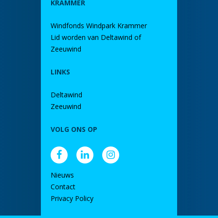
KRAMMER
Windfonds Windpark Krammer
Lid worden van Deltawind of
Zeeuwind
LINKS
Deltawind
Zeeuwind
VOLG ONS OP
Nieuws
Contact
Privacy Policy