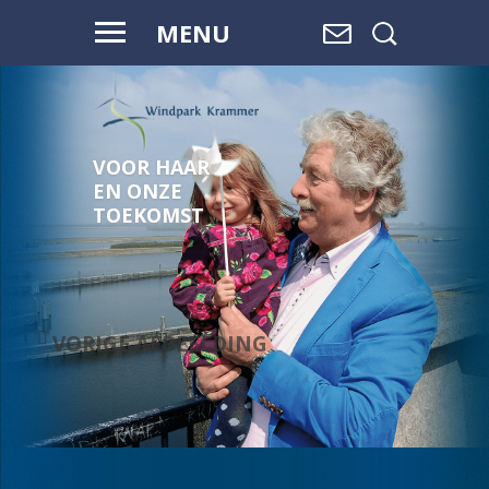
MENU
VOOR HAAR
EN ONZE
TOEKOMST
VORIGE AFBEELDING