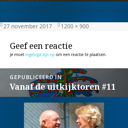
ook kraan bij molen 31 is gestreken want toren
is op hoogte
Geplaatst
Volledige
27 november 2017
1200 × 900
op
grootte
Geef een reactie
Je moet
ingelogd zijn op
om een reactie te plaatsen.
Bericht
GEPUBLICEERD IN
navigatie
Vanaf de uitkijktoren #11