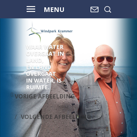
MENU
WAAR WATER
OVERGAAT IN
LAND,
EN LAND
OVERGAAT
IN WATER, IS
RUIMTE.
VORIGE AFBEELDING
VOLGENDE AFBEELDING