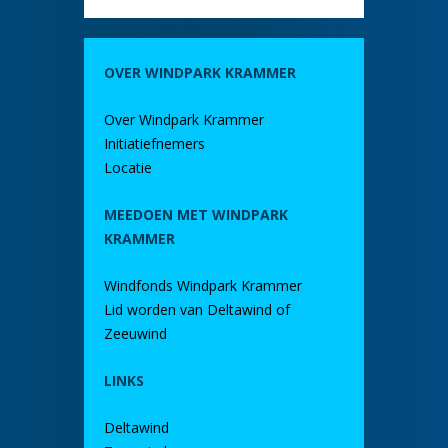
OVER WINDPARK KRAMMER
Over Windpark Krammer
Initiatiefnemers
Locatie
MEEDOEN MET WINDPARK
KRAMMER
Windfonds Windpark Krammer
Lid worden van Deltawind of
Zeeuwind
LINKS
Deltawind