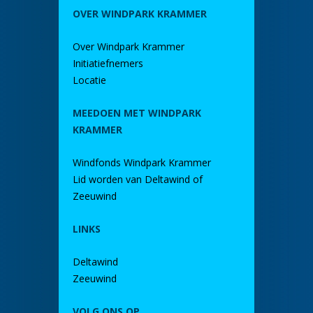
OVER WINDPARK KRAMMER
Over Windpark Krammer
Initiatiefnemers
Locatie
MEEDOEN MET WINDPARK
KRAMMER
Windfonds Windpark Krammer
Lid worden van Deltawind of
Zeeuwind
LINKS
Deltawind
Zeeuwind
VOLG ONS OP