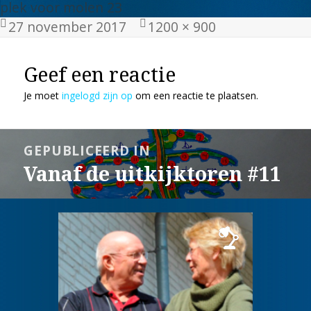
plek voor molen 23
Geplaatst
Volledige
27 november 2017
1200 × 900
op
grootte
Geef een reactie
Je moet
ingelogd zijn op
om een reactie te plaatsen.
Bericht
GEPUBLICEERD IN
navigatie
Vanaf de uitkijktoren #11