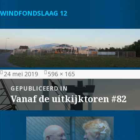
WINDFONDSLAAG 12
Geplaatst
Volledige
24 mei 2019
596 × 165
op
grootte
Bericht
GEPUBLICEERD IN
navigatie
Vanaf de uitkijktoren #82