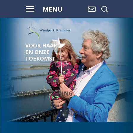
MENU
VOOR HAAR
EN ONZE
TOEKOMST
VORIGE AFBEELDING
VOLGENDE AFBEELDING