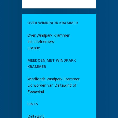
OVER WINDPARK KRAMMER
Over Windpark Krammer
Initiatiefnemers
Locatie
MEEDOEN MET WINDPARK
KRAMMER
Windfonds Windpark Krammer
Lid worden van Deltawind of
Zeeuwind
LINKS
Deltawind