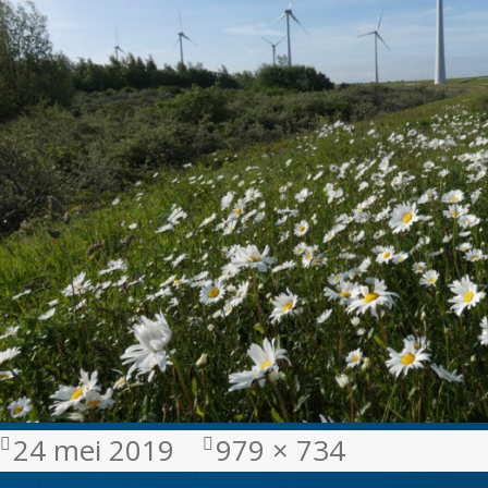
Geplaatst
Volledige
24 mei 2019
979 × 734