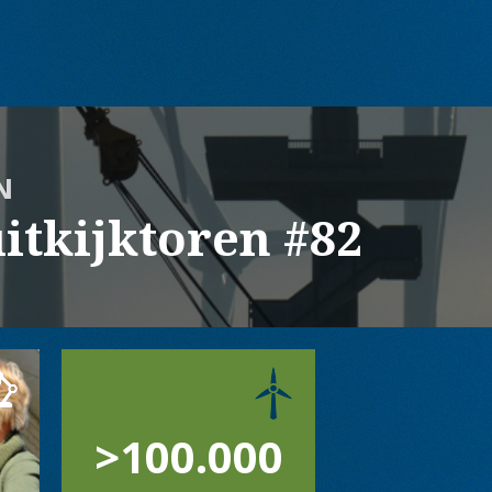
N
itkijktoren #82
>100.000