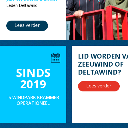
Leden Deltawind
Lees verder
LID WORDEN V
ZEEUWIND OF
SINDS
DELTAWIND?
2019
Lees verder
IS WINDPARK KRAMMER
OPERATIONEEL