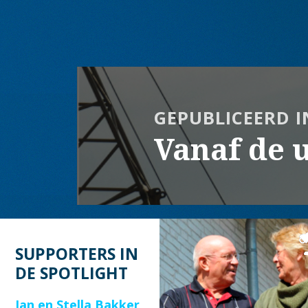
op
grootte
Bericht
navigatie
GEPUBLICEERD I
Vanaf de u
SUPPORTERS IN
DE SPOTLIGHT
Jan en Stella Bakker