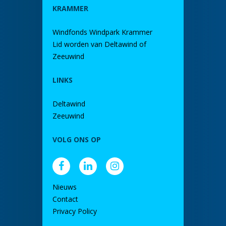
KRAMMER
Windfonds Windpark Krammer
Lid worden van Deltawind of
Zeeuwind
LINKS
Deltawind
Zeeuwind
VOLG ONS OP
Nieuws
Contact
Privacy Policy