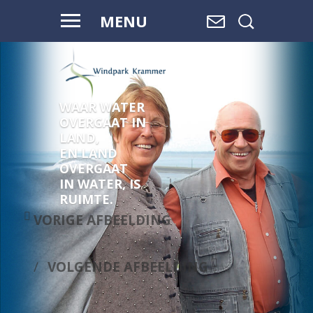
MENU
WAAR WATER
OVERGAAT IN
LAND,
EN LAND
OVERGAAT
IN WATER, IS
RUIMTE.
VORIGE AFBEELDING
VOLGENDE AFBEELDING