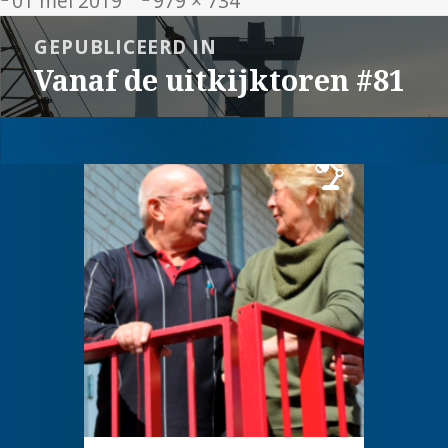
01 mei 2019
979 × 734
op
grootte
Bericht
GEPUBLICEERD IN
navigatie
Vanaf de uitkijktoren #81