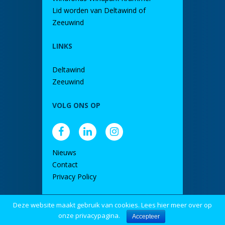
Lid worden van Deltawind of
Zeeuwind
LINKS
Deltawind
Zeeuwind
VOLG ONS OP
Nieuws
Contact
Privacy Policy
Deze website maakt gebruik van cookies. Lees hier meer over op
door DINK
onze privacypagina.
Accepteer