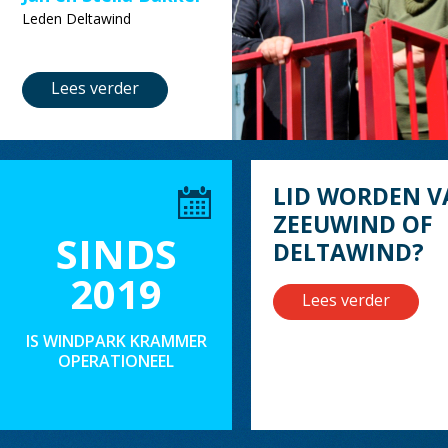
Leden Deltawind
Lees verder
LID WORDEN V
ZEEUWIND OF
SINDS
DELTAWIND?
2019
Lees verder
IS WINDPARK KRAMMER
OPERATIONEEL