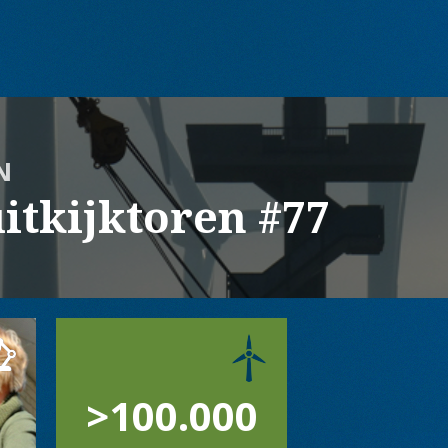
N
itkijktoren #77
>100.000