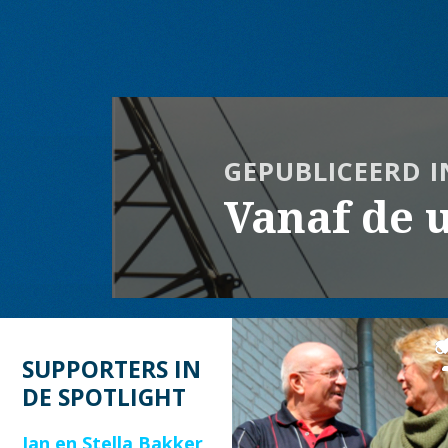
op
grootte
Bericht
navigatie
GEPUBLICEERD I
Vanaf de u
SUPPORTERS IN
DE SPOTLIGHT
Jan en Stella Bakker