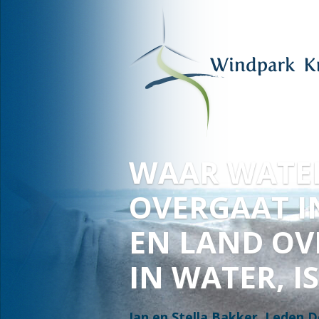
VOOR HAAR
EN ONZE
TOEKOMST
Fred Warbroek, lid Deltawind