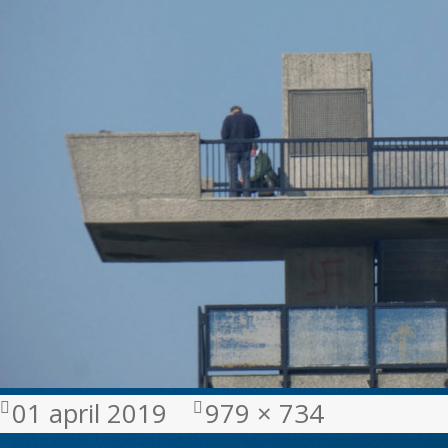
Geplaatst
Volledige
01 april 2019
979 × 734