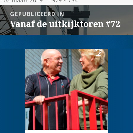
02 maart 2019
979 × 734
op
grootte
Bericht
GEPUBLICEERD IN
navigatie
Vanaf de uitkijktoren #72