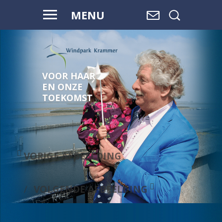
MENU
VOOR HAAR
EN ONZE
TOEKOMST
VORIGE AFBEELDING
VOLGENDE AFBEELDING