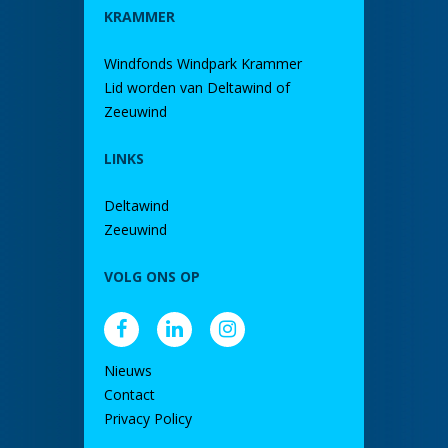
KRAMMER
Windfonds Windpark Krammer
Lid worden van Deltawind of
Zeeuwind
LINKS
Deltawind
Zeeuwind
VOLG ONS OP
Nieuws
Contact
Privacy Policy