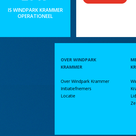
IS WINDPARK KRAMMER
OPERATIONEEL
OVER WINDPARK
M
KRAMMER
K
Over Windpark Krammer
Wi
Initiatiefnemers
Kr
Locatie
Li
Ze