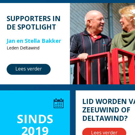
SUPPORTERS IN
DE SPOTLIGHT
Jan en Stella Bakker
Leden Deltawind
Lees verder
LID WORDEN V
ZEEUWIND OF
SINDS
DELTAWIND?
2019
Lees verder