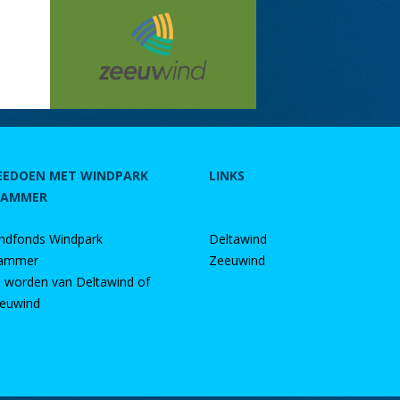
EEDOEN MET WINDPARK
LINKS
RAMMER
ndfonds Windpark
Deltawind
ammer
Zeeuwind
d worden van Deltawind of
euwind