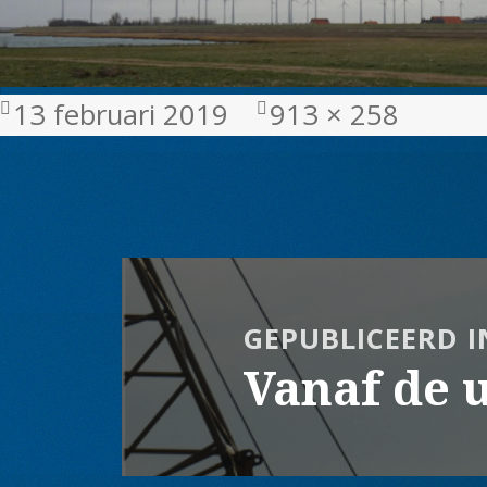
Geplaatst
Volledige
13 februari 2019
913 × 258
op
grootte
Bericht
navigatie
GEPUBLICEERD I
Vanaf de u