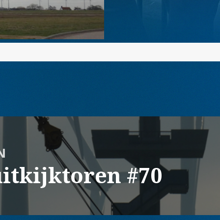
N
itkijktoren #70