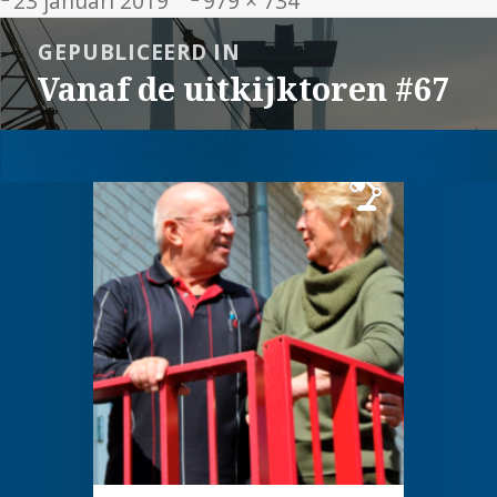
23 januari 2019
979 × 734
op
grootte
Bericht
GEPUBLICEERD IN
navigatie
Vanaf de uitkijktoren #67