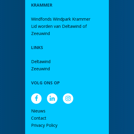
KRAMMER
Windfonds Windpark Krammer
Lid worden van Deltawind of
Zeeuwind
LINKS
Deltawind
Zeeuwind
VOLG ONS OP
Nieuws
Contact
Privacy Policy