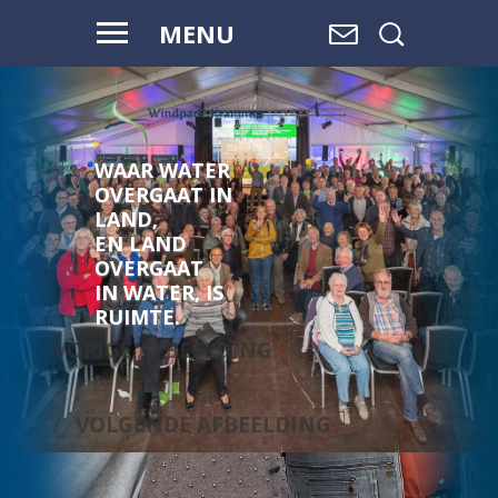
MENU
WAAR WATER
OVERGAAT IN
LAND,
EN LAND
OVERGAAT
IN WATER, IS
RUIMTE.
VORIGE AFBEELDING
VOLGENDE AFBEELDING