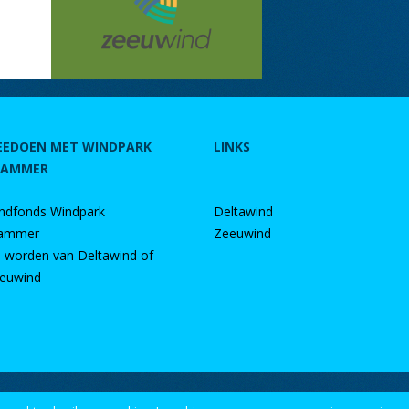
EEDOEN MET WINDPARK
LINKS
RAMMER
ndfonds Windpark
Deltawind
ammer
Zeeuwind
d worden van Deltawind of
euwind