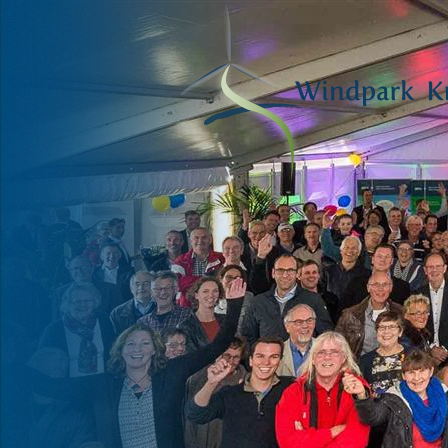
VOOR HAAR
EN ONZE
TOEKOMST
Fred Warbroek, lid Deltawind