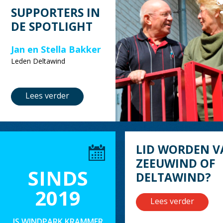
SUPPORTERS IN
DE SPOTLIGHT
Jan en Stella Bakker
Leden Deltawind
Lees verder
LID WORDEN V
ZEEUWIND OF
SINDS
DELTAWIND?
2019
Lees verder
IS WINDPARK KRAMMER