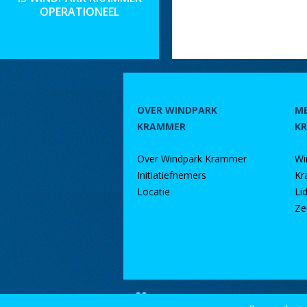
OPERATIONEEL
OVER WINDPARK
M
KRAMMER
K
Over Windpark Krammer
Wi
Initiatiefnemers
Kr
Locatie
Li
Ze
door DINK