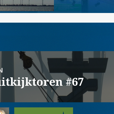
N
itkijktoren #67