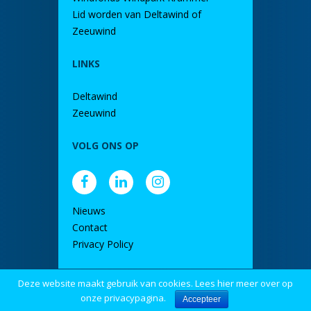
Lid worden van Deltawind of
Zeeuwind
LINKS
Deltawind
Zeeuwind
VOLG ONS OP
Nieuws
Contact
Privacy Policy
Deze website maakt gebruik van cookies. Lees hier meer over op
door DINK
onze privacypagina.
Accepteer