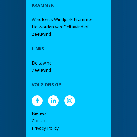
KRAMMER
Windfonds Windpark Krammer
Lid worden van Deltawind of
Zeeuwind
LINKS
Deltawind
Zeeuwind
VOLG ONS OP
Nieuws
Contact
Privacy Policy