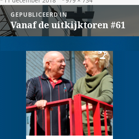
11 december 2018
979 × 734
op
grootte
Bericht
GEPUBLICEERD IN
navigatie
Vanaf de uitkijktoren #61