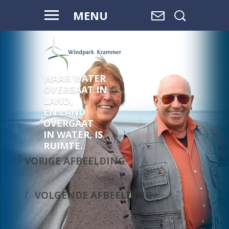
MENU
WAAR WATER
OVERGAAT IN
LAND,
EN LAND
OVERGAAT
IN WATER, IS
RUIMTE.
VORIGE AFBEELDING
VOLGENDE AFBEELDING