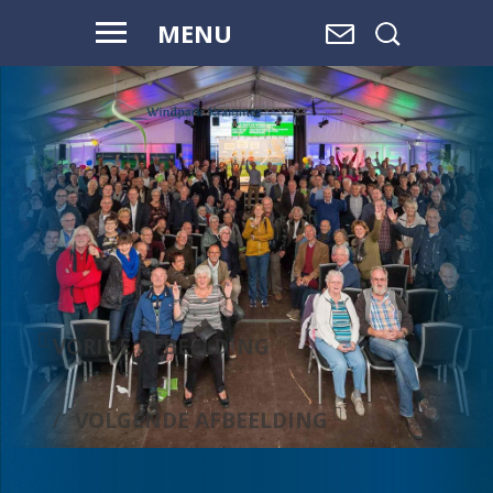
MENU
WAAR WATER
OVERGAAT IN
LAND,
EN LAND
OVERGAAT
IN WATER, IS
RUIMTE.
VORIGE AFBEELDING
VOLGENDE AFBEELDING