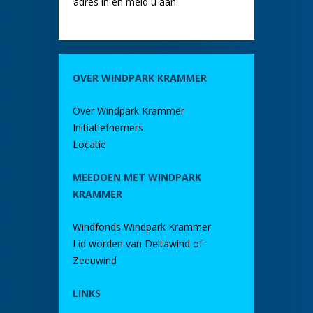
adres in en meld u aan.
OVER WINDPARK KRAMMER
Over Windpark Krammer
Initiatiefnemers
Locatie
MEEDOEN MET WINDPARK
KRAMMER
Windfonds Windpark Krammer
Lid worden van Deltawind of
Zeeuwind
LINKS