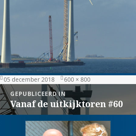
Geplaatst
Volledige
05 december 2018
600 × 800
op
grootte
Bericht
GEPUBLICEERD IN
navigatie
Vanaf de uitkijktoren #60