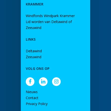
KRAMMER
Windfonds Windpark Krammer
Lid worden van Deltawind of
Zeeuwind
LINKS
Deltawind
Zeeuwind
VOLG ONS OP
Nieuws
Contact
Privacy Policy