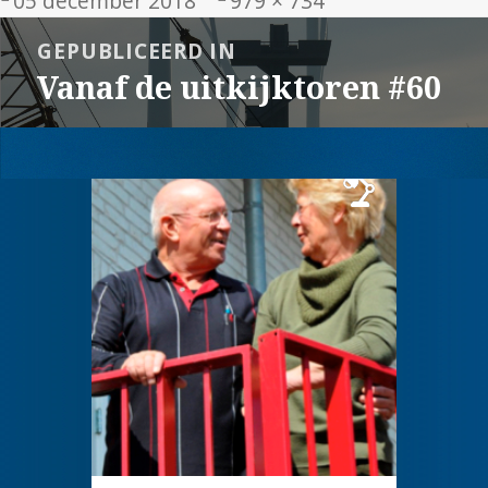
05 december 2018
979 × 734
op
grootte
Bericht
GEPUBLICEERD IN
navigatie
Vanaf de uitkijktoren #60