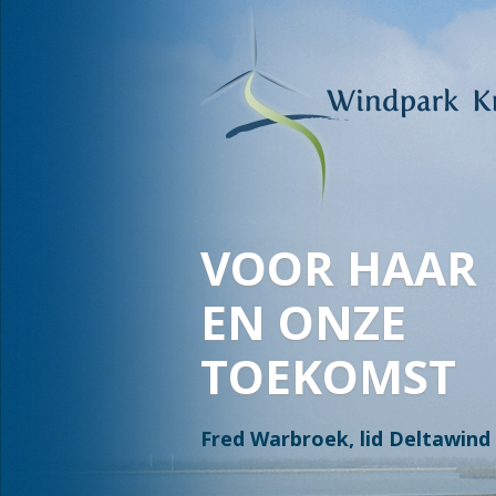
WAAR WATE
OVERGAAT I
EN LAND OV
IN WATER, I
Jan en Stella Bakker, Leden 