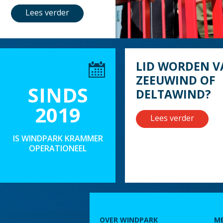
Lees verder
LID WORDEN V
ZEEUWIND OF
SINDS
DELTAWIND?
2019
Lees verder
IS WINDPARK KRAMMER
OPERATIONEEL
OVER WINDPARK
M