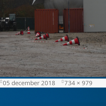
Geplaatst
Volledige
05 december 2018
734 × 979
op
grootte