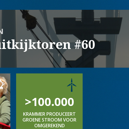
N
itkijktoren #60
>100.000
KRAMMER PRODUCEERT
GROENE STROOM VOOR
OMGEREKEND