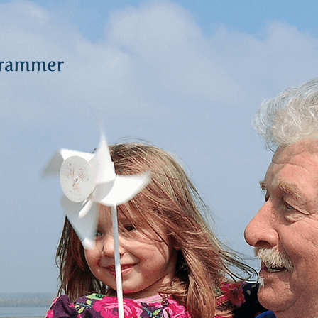
R
N LAND,
ERGAAT
S RUIMTE.
Deltawind