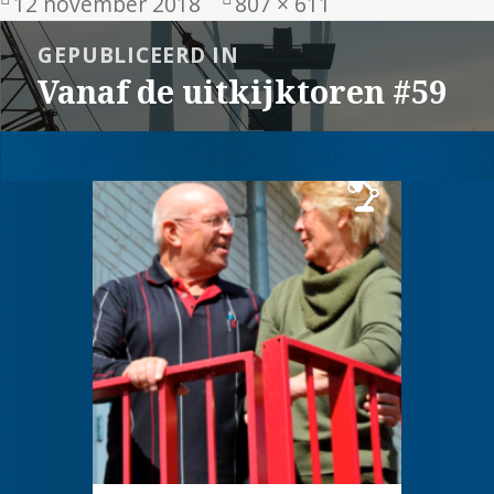
Geplaatst
Volledige
12 november 2018
807 × 611
op
grootte
Bericht
GEPUBLICEERD IN
navigatie
Vanaf de uitkijktoren #59