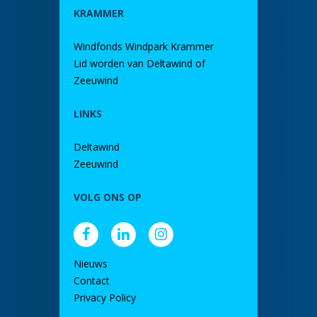
KRAMMER
Windfonds Windpark Krammer
Lid worden van Deltawind of
Zeeuwind
LINKS
Deltawind
Zeeuwind
VOLG ONS OP
Nieuws
Contact
Privacy Policy