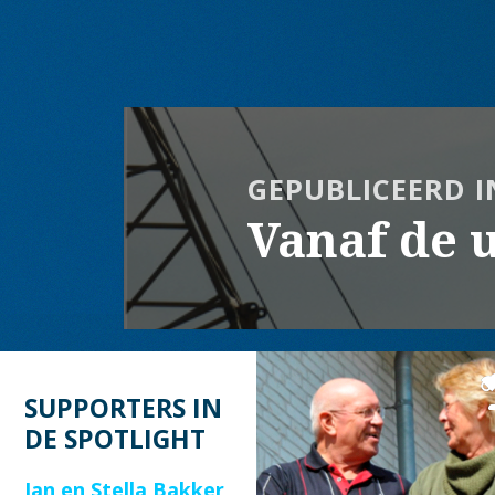
op
grootte
Bericht
navigatie
GEPUBLICEERD I
Vanaf de u
SUPPORTERS IN
DE SPOTLIGHT
Jan en Stella Bakker