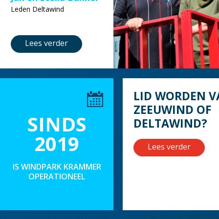
Leden Deltawind
Lees verder
LID WORDEN V
ZEEUWIND OF
SINDS
DELTAWIND?
2019
Lees verder
IS WINDPARK KRAMMER
OPERATIONEEL