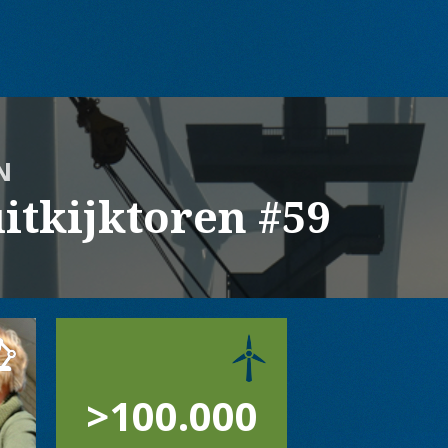
N
itkijktoren #59
>100.000