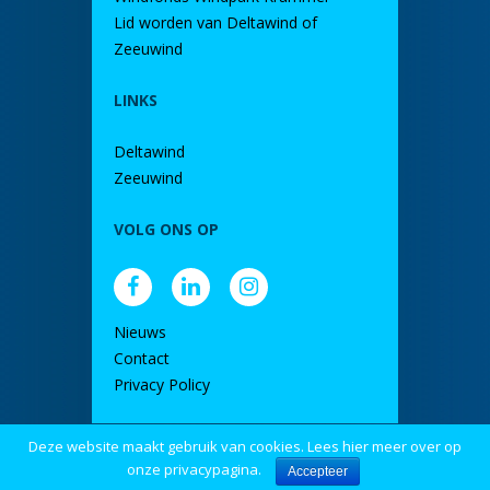
Lid worden van Deltawind of
Zeeuwind
LINKS
Deltawind
Zeeuwind
VOLG ONS OP
Nieuws
Contact
Privacy Policy
Deze website maakt gebruik van cookies. Lees hier meer over op
door DINK
onze privacypagina.
Accepteer