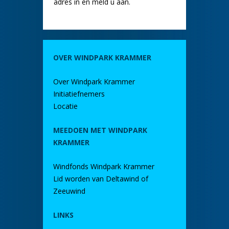
adres in en meld u aan.
OVER WINDPARK KRAMMER
Over Windpark Krammer
Initiatiefnemers
Locatie
MEEDOEN MET WINDPARK
KRAMMER
Windfonds Windpark Krammer
Lid worden van Deltawind of
Zeeuwind
LINKS