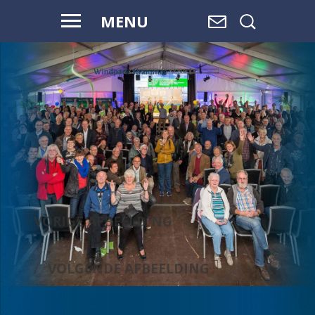
MENU
WAAR WATER
OVERGAAT IN
LAND,
EN LAND
OVERGAAT
IN WATER, IS
RUIMTE.
VORIGE AFBEELDING
VOLGENDE AFBEELDING