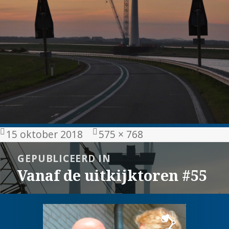
Geplaatst
Volledige
15 oktober 2018
575 × 768
op
grootte
Bericht
GEPUBLICEERD IN
navigatie
Vanaf de uitkijktoren #55