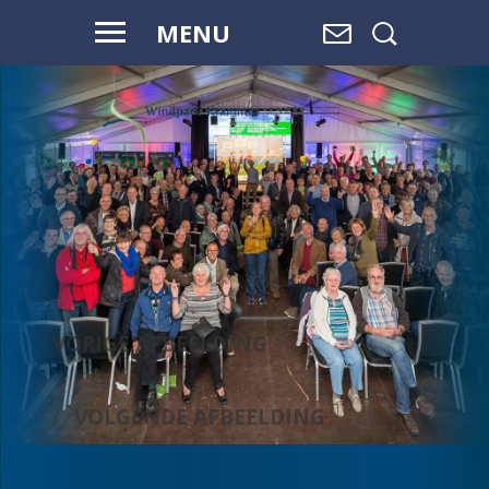
MENU
WAAR WATER
OVERGAAT IN
LAND,
EN LAND
OVERGAAT
IN WATER, IS
RUIMTE.
VORIGE AFBEELDING
VOLGENDE AFBEELDING