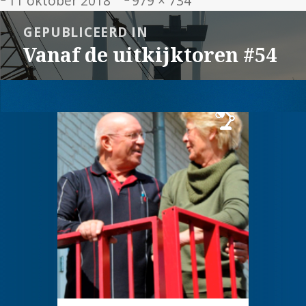
11 oktober 2018
979 × 734
op
grootte
Bericht
GEPUBLICEERD IN
navigatie
Vanaf de uitkijktoren #54