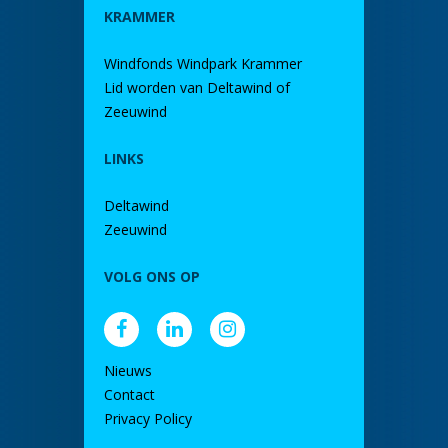
KRAMMER
Windfonds Windpark Krammer
Lid worden van Deltawind of
Zeeuwind
LINKS
Deltawind
Zeeuwind
VOLG ONS OP
Nieuws
Contact
Privacy Policy