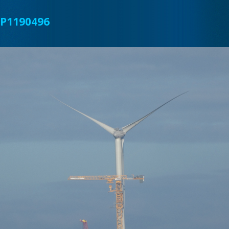
P1190496