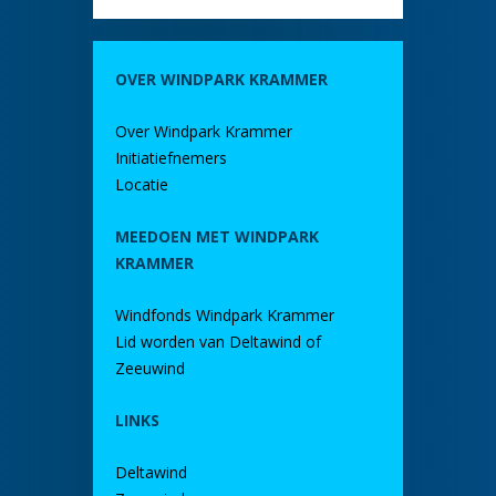
OVER WINDPARK KRAMMER
Over Windpark Krammer
Initiatiefnemers
Locatie
MEEDOEN MET WINDPARK
KRAMMER
Windfonds Windpark Krammer
Lid worden van Deltawind of
Zeeuwind
LINKS
Deltawind