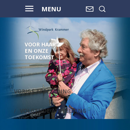
MENU
VOOR HAAR
EN ONZE
TOEKOMST
VORIGE AFBEELDING
VOLGENDE AFBEELDING