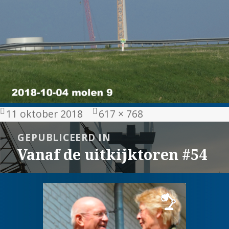
Geplaatst
Volledige
11 oktober 2018
617 × 768
op
grootte
Bericht
GEPUBLICEERD IN
navigatie
Vanaf de uitkijktoren #54