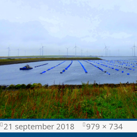
Geplaatst
Volledige
21 september 2018
979 × 734