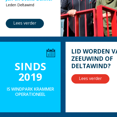
Leden Deltawind
Lees verder
LID WORDEN V
ZEEUWIND OF
SINDS
DELTAWIND?
2019
Lees verder
IS WINDPARK KRAMMER
OPERATIONEEL