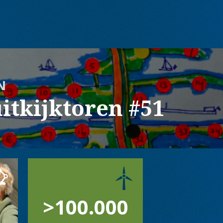
N
itkijktoren #51
>100.000