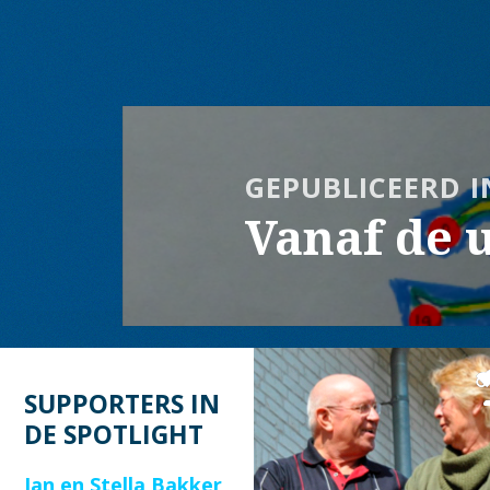
op
grootte
Bericht
navigatie
GEPUBLICEERD I
Vanaf de u
SUPPORTERS IN
DE SPOTLIGHT
Jan en Stella Bakker