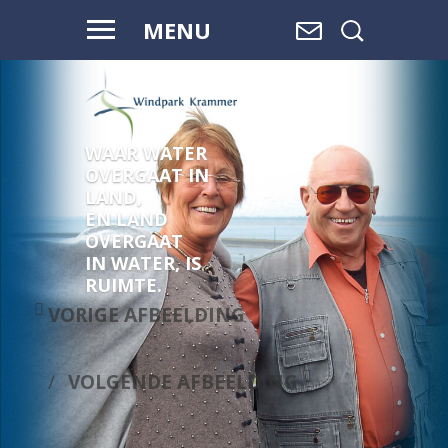
MENU
WAAR WATER
OVERGAAT IN
LAND,
EN LAND
OVERGAAT
IN WATER, IS
RUIMTE.
VORIGE AFBEELDING
VOLGENDE AFBEELDING