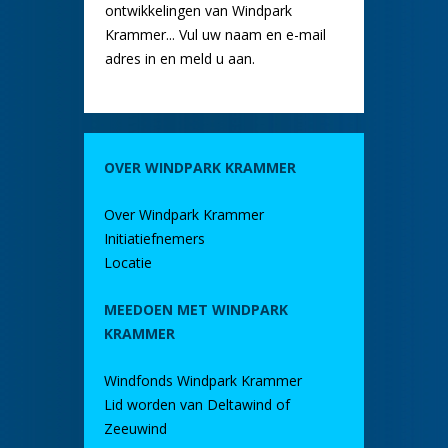
ontwikkelingen van Windpark
Krammer... Vul uw naam en e-mail
adres in en meld u aan.
OVER WINDPARK KRAMMER
Over Windpark Krammer
Initiatiefnemers
Locatie
MEEDOEN MET WINDPARK
KRAMMER
Windfonds Windpark Krammer
Lid worden van Deltawind of
Zeeuwind