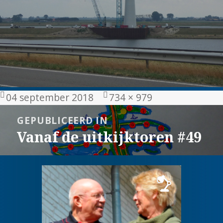
Geplaatst
Volledige
04 september 2018
734 × 979
op
grootte
Bericht
GEPUBLICEERD IN
navigatie
Vanaf de uitkijktoren #49