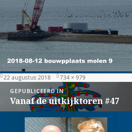
Geplaatst
Volledige
22 augustus 2018
734 × 979
op
grootte
Bericht
GEPUBLICEERD IN
navigatie
Vanaf de uitkijktoren #47