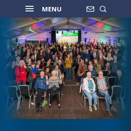
MENU
WAAR WATER
OVERGAAT IN
LAND,
EN LAND
OVERGAAT
IN WATER, IS
RUIMTE.
VORIGE AFBEELDING
VOLGENDE AFBEELDING