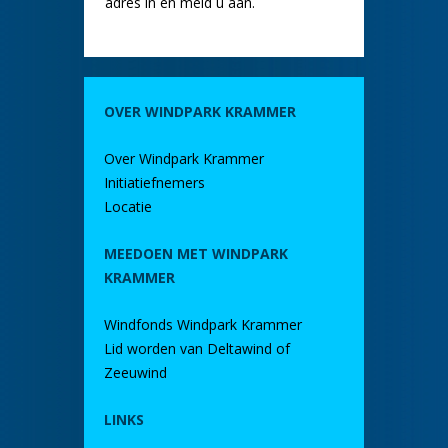
adres in en meld u aan.
OVER WINDPARK KRAMMER
Over Windpark Krammer
Initiatiefnemers
Locatie
MEEDOEN MET WINDPARK
KRAMMER
Windfonds Windpark Krammer
Lid worden van Deltawind of
Zeeuwind
LINKS