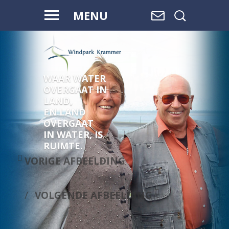
MENU
WAAR WATER
OVERGAAT IN
LAND,
EN LAND
OVERGAAT
IN WATER, IS
RUIMTE.
VORIGE AFBEELDING
VOLGENDE AFBEELDING