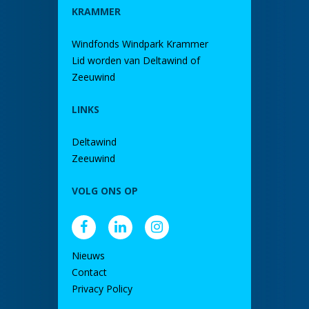
KRAMMER
Windfonds Windpark Krammer
Lid worden van Deltawind of
Zeeuwind
LINKS
Deltawind
Zeeuwind
VOLG ONS OP
Nieuws
Contact
Privacy Policy