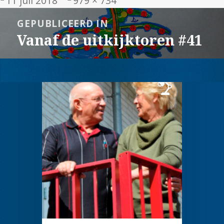
11 juli 2018
979 × 734
op
grootte
Bericht
GEPUBLICEERD IN
navigatie
Vanaf de uitkijktoren #41