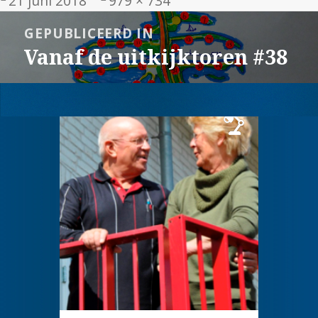
21 juni 2018
979 × 734
op
grootte
Bericht
GEPUBLICEERD IN
navigatie
Vanaf de uitkijktoren #38