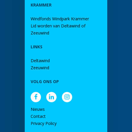
KRAMMER
Windfonds Windpark Krammer
Lid worden van Deltawind of
Zeeuwind
LINKS
Deltawind
Zeeuwind
VOLG ONS OP
Nieuws
Contact
Privacy Policy