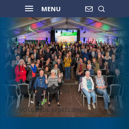
MENU
WAAR WATER
OVERGAAT IN
LAND,
EN LAND
OVERGAAT
IN WATER, IS
RUIMTE.
VORIGE AFBEELDING
VOLGENDE AFBEELDING