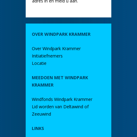
adres in en meld u aan.
OVER WINDPARK KRAMMER
Over Windpark Krammer
Initiatiefnemers
Locatie
MEEDOEN MET WINDPARK
KRAMMER
Windfonds Windpark Krammer
Lid worden van Deltawind of
Zeeuwind
LINKS