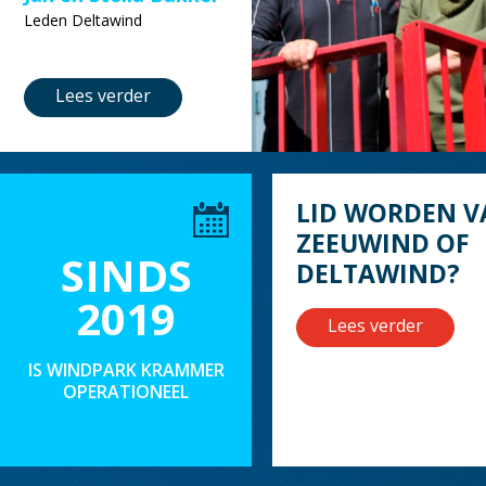
Leden Deltawind
Lees verder
LID WORDEN V
ZEEUWIND OF
SINDS
DELTAWIND?
2019
Lees verder
IS WINDPARK KRAMMER
OPERATIONEEL