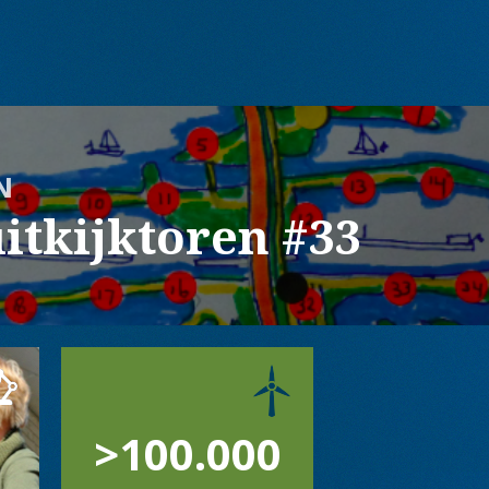
N
itkijktoren #33
>100.000