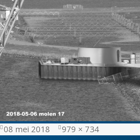
Geplaatst
Volledige
08 mei 2018
979 × 734