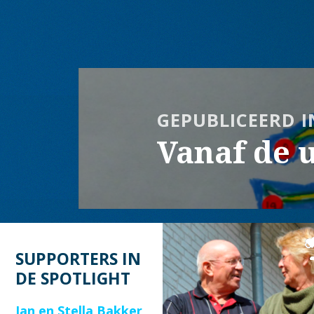
op
grootte
Bericht
navigatie
GEPUBLICEERD I
Vanaf de u
SUPPORTERS IN
DE SPOTLIGHT
Jan en Stella Bakker