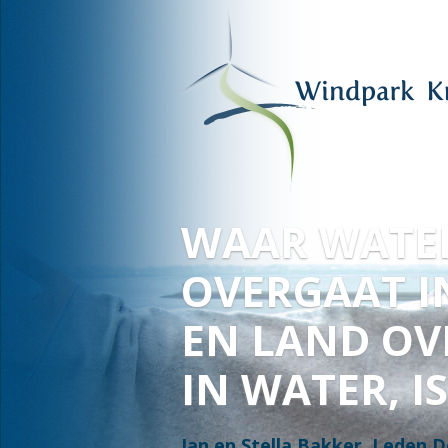
VOOR HAAR
EN ONZE
TOEKOMST
Fred Warbroek, lid Deltawind